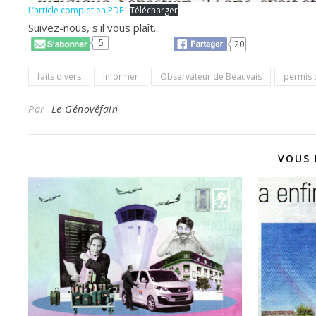
L’article complet en PDF
Télécharger
Suivez-nous, s'il vous plaît...
5
20
faits divers
informer
Observateur de Beauvais
permis 
Par
Le Génovéfain
VOUS 