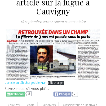
article sur la fugue à
Cauvigny
18 septembre 2020
/
Aucun commentaire
L’article en téléchargeable PDF
Télécharger
Suivez-nous, s'il vous plaît...
5
20
Cauvigny
école
Fait divers
Observateur de Beauvais