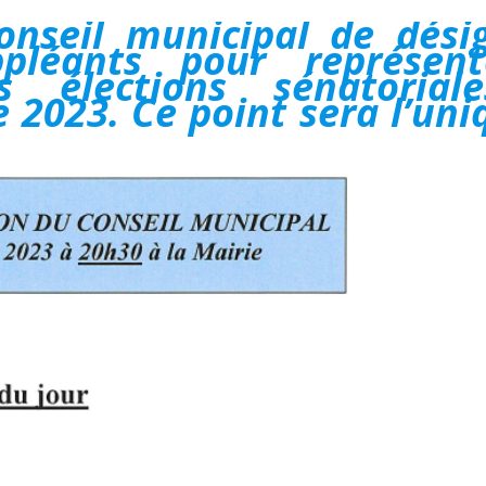
Conseil municipal de dési
pléants pour représent
 élections sénatorial
2023. Ce point sera l’uni