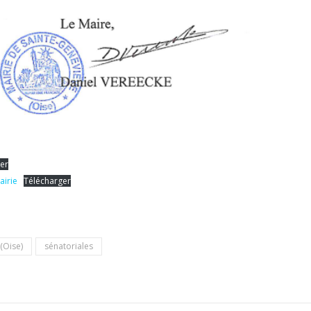
er
airie
Télécharger
(Oise)
sénatoriales