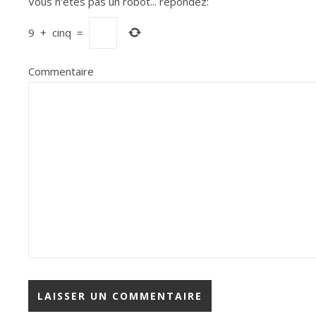
Vous n'êtes pas un robot...
répondez:
9
+
cinq
=
Commentaire