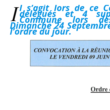
I
l s’agit lors de ce 
délégués et 4 sup
Commune lors des
Dimanche 24 Septembre 
l’ordre du jour.