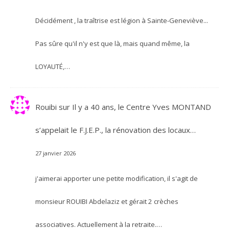
Décidément , la traîtrise est légion à Sainte-Geneviève...
Pas sûre qu'il n'y est que là, mais quand même, la
LOYAUTÉ,…
Rouibi
sur
Il y a 40 ans, le Centre Yves MONTAND
s’appelait le F.J.E.P., la rénovation des locaux…
27 janvier 2026
j'aimerai apporter une petite modification, il s'agit de
monsieur ROUIBI Abdelaziz et gérait 2 crèches
associatives. Actuellement à la retraite.…