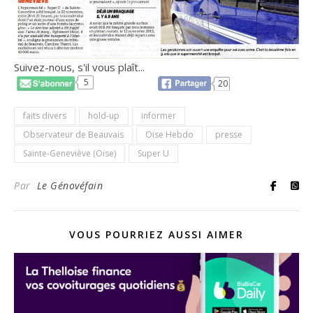
Suivez-nous, s'il vous plaît...
5
20
faits divers
hold-up
informer
Observateur de Beauvais
Oise Hebdo
presse
Sainte-Geneviève (Oise)
Super U
Par
Le Génovéfain
VOUS POURRIEZ AUSSI AIMER