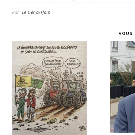
Par
Le Génovéfain
VOUS 