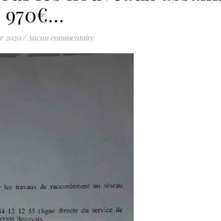
970€…
er 2020
/
Aucun commentaire