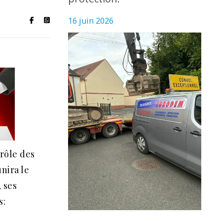
16 juin 2026
rôle des
unira le
 ses
s: