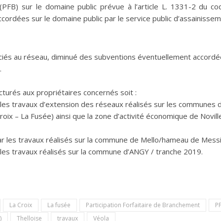
PFB) sur le domaine public prévue à l’article L. 1331-2 du co
ccordées sur le domaine public par le service public d’assainissem
ciés au réseau, diminué des subventions éventuellement accordé
.
turés aux propriétaires concernés soit :
les travaux d’extension des réseaux réalisés sur les communes d
oix – La Fusée) ainsi que la zone d’activité économique de Novill
r les travaux réalisés sur la commune de Mello/hameau de Messi
les travaux réalisés sur la commune d’ANGY / tranche 2019.
La Croix
La fusée
Participation Forfaitaire de Branchement
P
)
Thelloise
travaux
Véola