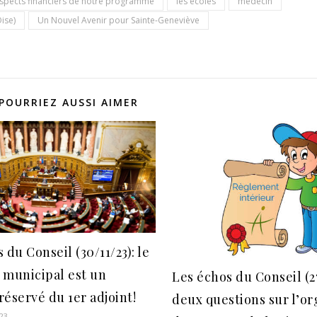
aspects financiers de notre programme
les écoles
médecin
ise)
Un Nouvel Avenir pour Sainte-Geneviève
POURRIEZ AUSSI AIMER
 du Conseil (30/11/23): le
 municipal est un
Les échos du Conseil (2
éservé du 1er adjoint!
deux questions sur l’or
23