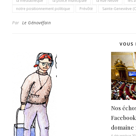
la médiathèque
la police municipale
la Rue Neuve
les 
notre positionnement politique
Prévôté
Sainte-Geneviève (O
Par
Le Génovéfain
VOUS 
Nos échos
Facebook
domaine r
6 décembre 20