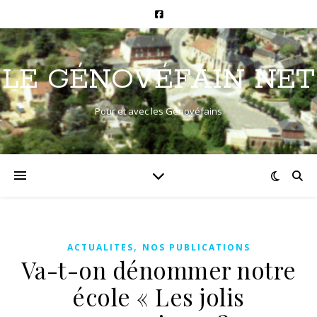
LE GÉNOVÉFAIN NET
Pour et avec les Génovéfains
,
ACTUALITES
NOS PUBLICATIONS
Va-t-on dénommer notre
école « Les jolis