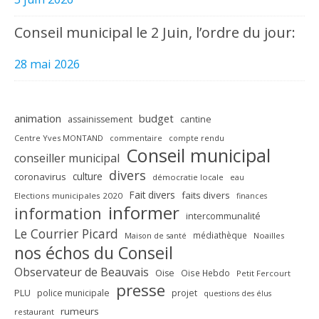
Conseil municipal le 2 Juin, l’ordre du jour:
28 mai 2026
animation
budget
assainissement
cantine
Centre Yves MONTAND
commentaire
compte rendu
Conseil municipal
conseiller municipal
divers
culture
coronavirus
démocratie locale
eau
Fait divers
faits divers
Elections municipales 2020
finances
informer
information
intercommunalité
Le Courrier Picard
médiathèque
Maison de santé
Noailles
nos échos du Conseil
Observateur de Beauvais
Oise
Oise Hebdo
Petit Fercourt
presse
PLU
police municipale
projet
questions des élus
rumeurs
restaurant