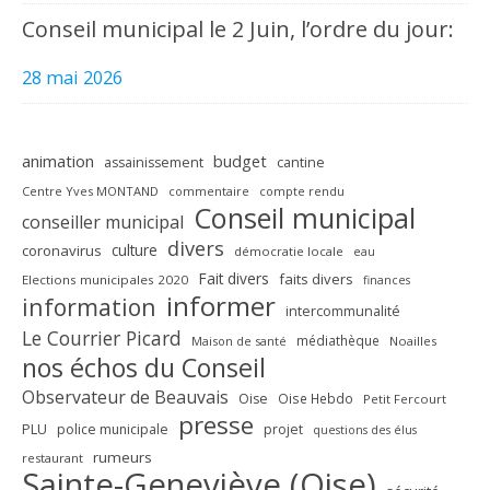
Conseil municipal le 2 Juin, l’ordre du jour:
28 mai 2026
animation
budget
assainissement
cantine
Centre Yves MONTAND
commentaire
compte rendu
Conseil municipal
conseiller municipal
divers
culture
coronavirus
démocratie locale
eau
Fait divers
faits divers
Elections municipales 2020
finances
informer
information
intercommunalité
Le Courrier Picard
médiathèque
Maison de santé
Noailles
nos échos du Conseil
Observateur de Beauvais
Oise
Oise Hebdo
Petit Fercourt
presse
PLU
police municipale
projet
questions des élus
rumeurs
restaurant
Sainte-Geneviève (Oise)