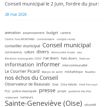
Conseil municipal le 2 Juin, l’ordre du jour:
28 mai 2026
animation
budget
assainissement
cantine
Centre Yves MONTAND
commentaire
compte rendu
Conseil municipal
conseiller municipal
divers
culture
coronavirus
démocratie locale
eau
Fait divers
faits divers
Elections municipales 2020
finances
informer
information
intercommunalité
Le Courrier Picard
médiathèque
Maison de santé
Noailles
nos échos du Conseil
Observateur de Beauvais
Oise
Oise Hebdo
Petit Fercourt
presse
PLU
police municipale
projet
questions des élus
rumeurs
restaurant
Sainte-Geneviève (Oise)
sécurité