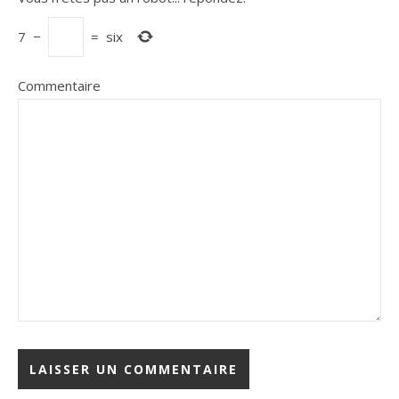
7
−
=
six
Commentaire