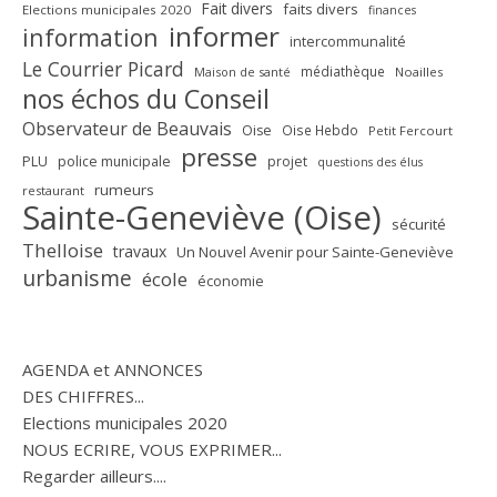
Fait divers
faits divers
Elections municipales 2020
finances
informer
information
intercommunalité
Le Courrier Picard
médiathèque
Maison de santé
Noailles
nos échos du Conseil
Observateur de Beauvais
Oise
Oise Hebdo
Petit Fercourt
presse
PLU
police municipale
projet
questions des élus
rumeurs
restaurant
Sainte-Geneviève (Oise)
sécurité
Thelloise
travaux
Un Nouvel Avenir pour Sainte-Geneviève
urbanisme
école
économie
AGENDA et ANNONCES
DES CHIFFRES...
Elections municipales 2020
NOUS ECRIRE, VOUS EXPRIMER...
Regarder ailleurs....