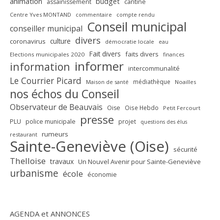
animation
budget
assainissement
cantine
Centre Yves MONTAND
commentaire
compte rendu
Conseil municipal
conseiller municipal
divers
culture
coronavirus
démocratie locale
eau
Fait divers
faits divers
Elections municipales 2020
finances
informer
information
intercommunalité
Le Courrier Picard
médiathèque
Maison de santé
Noailles
nos échos du Conseil
Observateur de Beauvais
Oise
Oise Hebdo
Petit Fercourt
presse
PLU
police municipale
projet
questions des élus
rumeurs
restaurant
Sainte-Geneviève (Oise)
sécurité
Thelloise
travaux
Un Nouvel Avenir pour Sainte-Geneviève
urbanisme
école
économie
AGENDA et ANNONCES