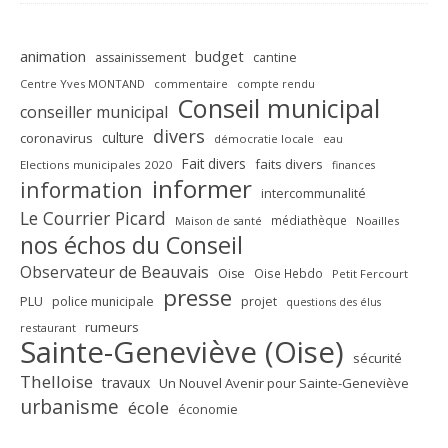
animation
budget
assainissement
cantine
Centre Yves MONTAND
commentaire
compte rendu
Conseil municipal
conseiller municipal
divers
culture
coronavirus
démocratie locale
eau
Fait divers
faits divers
Elections municipales 2020
finances
informer
information
intercommunalité
Le Courrier Picard
médiathèque
Maison de santé
Noailles
nos échos du Conseil
Observateur de Beauvais
Oise
Oise Hebdo
Petit Fercourt
presse
PLU
police municipale
projet
questions des élus
rumeurs
restaurant
Sainte-Geneviève (Oise)
sécurité
Thelloise
travaux
Un Nouvel Avenir pour Sainte-Geneviève
urbanisme
école
économie