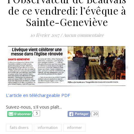
de ce vendredi: l’évêque à
Sainte-Geneviève
10 février 2017
/
Aucun commentaire
L’article en téléchargeable PDF
Suivez-nous, s'il vous plaît...
5
20
faits divers
information
informer