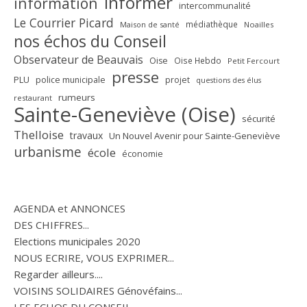
informer
information
intercommunalité
Le Courrier Picard
médiathèque
Maison de santé
Noailles
nos échos du Conseil
Observateur de Beauvais
Oise
Oise Hebdo
Petit Fercourt
presse
PLU
police municipale
projet
questions des élus
rumeurs
restaurant
Sainte-Geneviève (Oise)
sécurité
Thelloise
travaux
Un Nouvel Avenir pour Sainte-Geneviève
urbanisme
école
économie
AGENDA et ANNONCES
DES CHIFFRES...
Elections municipales 2020
NOUS ECRIRE, VOUS EXPRIMER...
Regarder ailleurs....
VOISINS SOLIDAIRES Génovéfains...