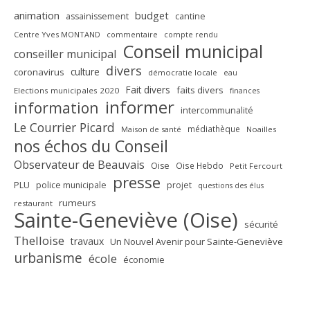
animation
budget
assainissement
cantine
Centre Yves MONTAND
commentaire
compte rendu
Conseil municipal
conseiller municipal
divers
culture
coronavirus
démocratie locale
eau
Fait divers
faits divers
Elections municipales 2020
finances
informer
information
intercommunalité
Le Courrier Picard
médiathèque
Maison de santé
Noailles
nos échos du Conseil
Observateur de Beauvais
Oise
Oise Hebdo
Petit Fercourt
presse
PLU
police municipale
projet
questions des élus
rumeurs
restaurant
Sainte-Geneviève (Oise)
sécurité
Thelloise
travaux
Un Nouvel Avenir pour Sainte-Geneviève
urbanisme
école
économie