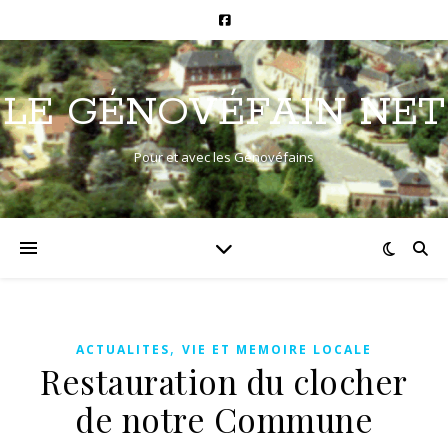
LE GÉNOVÉFAIN NET
Pour et avec les Génovéfains
,
ACTUALITES
VIE ET MEMOIRE LOCALE
Restauration du clocher
de notre Commune