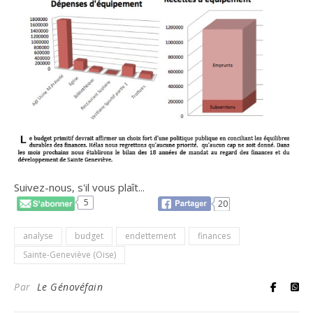
Suivez-nous, s'il vous plaît...
5
20
analyse
budget
endettement
finances
Sainte-Geneviève (Oise)
Par
Le Génovéfain