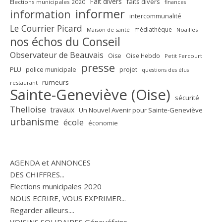
Fait divers
faits divers
Elections municipales 2020
finances
informer
information
intercommunalité
Le Courrier Picard
médiathèque
Maison de santé
Noailles
nos échos du Conseil
Observateur de Beauvais
Oise
Oise Hebdo
Petit Fercourt
presse
PLU
police municipale
projet
questions des élus
rumeurs
restaurant
Sainte-Geneviève (Oise)
sécurité
Thelloise
travaux
Un Nouvel Avenir pour Sainte-Geneviève
urbanisme
école
économie
AGENDA et ANNONCES
DES CHIFFRES...
Elections municipales 2020
NOUS ECRIRE, VOUS EXPRIMER...
Regarder ailleurs....