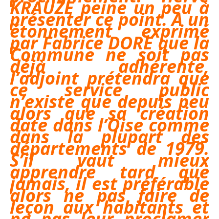
KRAUZE peine un peu à
présenter ce point. A un
étonnement exprimé
par Fabrice DORE que la
Commune ne soit pas
déjà adhérente,
l’adjoint prétendra que
ce service public
n’existe que depuis peu
alors que sa création
date dans l’Oise comme
dans la plupart des
départements de 1979.
S’il vaut mieux
apprendre tard que
jamais, il est préférable
alors ne pas faire de
leçon aux habitants et
ne pas leur proclamer