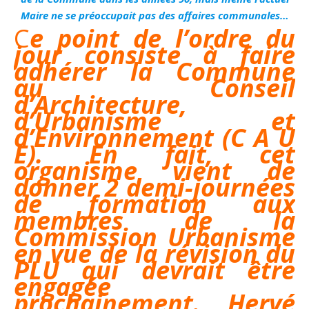
Maire ne se préoccupait pas des affaires communales…
Ce point de l’ordre du
jour consiste à faire
adhérer la Commune
au Conseil
d’Architecture,
d’Urbanisme et
d’Environnement (C A U
E). En fait, cet
organisme vient de
donner 2 demi-journées
de formation aux
membres de la
Commission Urbanisme
en vue de la révision du
PLU qui devrait être
engagée
prochainement. Hervé