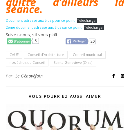
quitte d’ailleurs la
séance.
Document adressé aux élus pour ce point
Télécharger
2ème document adressé aux élus sur ce point
Télécharger
Suivez-nous, s'il vous plaît...
5
20
CAUE
Conseil d'Architecture
Conseil municipal
nos échos du Conseil
Sainte-Geneviève (Oise)
Par
Le Génovéfain
VOUS POURRIEZ AUSSI AIMER