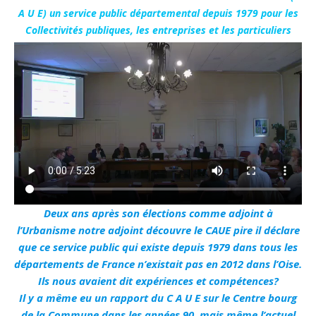
A U E) un service public départemental depuis 1979 pour les
Collectivités publiques, les entreprises et les particuliers
Deux ans après son élections comme adjoint à
l’Urbanisme notre adjoint découvre le CAUE pire il déclare
que ce service public qui existe depuis 1979 dans tous les
départements de France n’existait pas en 2012 dans l’Oise.
Ils nous avaient dit expériences et compétences?
Il y a même eu un rapport du C A U E sur le Centre bourg
de la Commune dans les années 90, mais même l’actuel