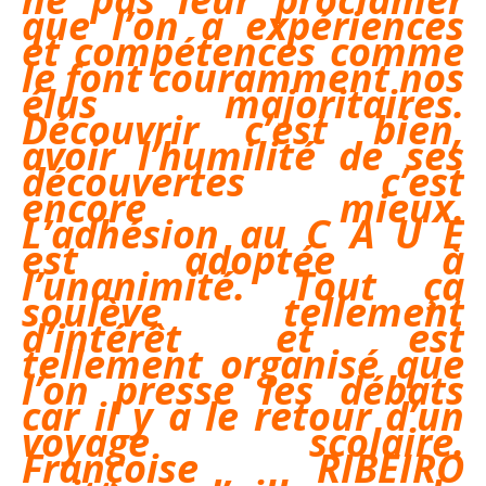
que l’on a expériences
et compétences comme
le font couramment nos
élus majoritaires.
Découvrir c’est bien,
avoir l’humilité de ses
découvertes c’est
encore mieux.
L’adhésion au C A U E
est adoptée à
l’unanimité. Tout ça
soulève tellement
d’intérêt et est
tellement organisé que
l’on presse les débats
car il y a le retour d’un
voyage scolaire.
Françoise RIBEIRO