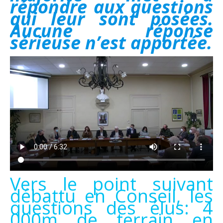
répondre aux questions
qui leur sont posées.
Aucune réponse
sérieuse n’est apportée.
Vers le point suivant
débattu en Conseil, les
questions des élus: 4
000m de terrain en