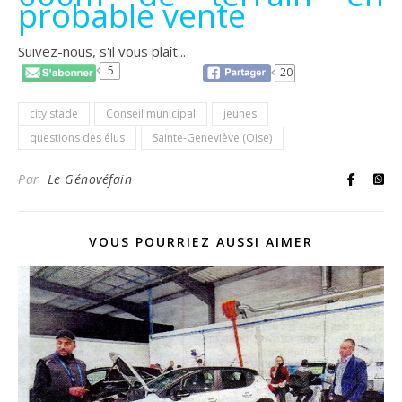
probable vente
Suivez-nous, s'il vous plaît...
5
20
city stade
Conseil municipal
jeunes
questions des élus
Sainte-Geneviève (Oise)
Par
Le Génovéfain
VOUS POURRIEZ AUSSI AIMER