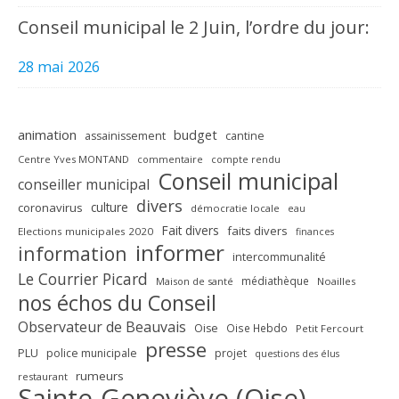
Conseil municipal le 2 Juin, l’ordre du jour:
28 mai 2026
animation
budget
assainissement
cantine
Centre Yves MONTAND
commentaire
compte rendu
Conseil municipal
conseiller municipal
divers
culture
coronavirus
démocratie locale
eau
Fait divers
faits divers
Elections municipales 2020
finances
informer
information
intercommunalité
Le Courrier Picard
médiathèque
Maison de santé
Noailles
nos échos du Conseil
Observateur de Beauvais
Oise
Oise Hebdo
Petit Fercourt
presse
PLU
police municipale
projet
questions des élus
rumeurs
restaurant
Sainte-Geneviève (Oise)