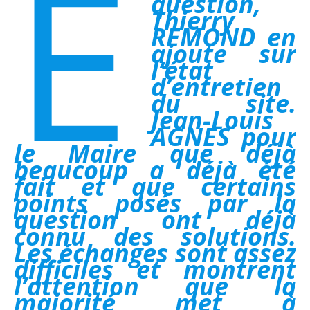
E
question,
Thierry
REMOND en
ajoute sur
l’état
d’entretien
du site.
Jean-Louis
AGNES pour
le Maire que déjà
beaucoup a déjà été
fait et que certains
points posés par la
question ont déjà
connu des solutions.
Les échanges sont assez
difficiles et montrent
l’attention que la
majorité met à