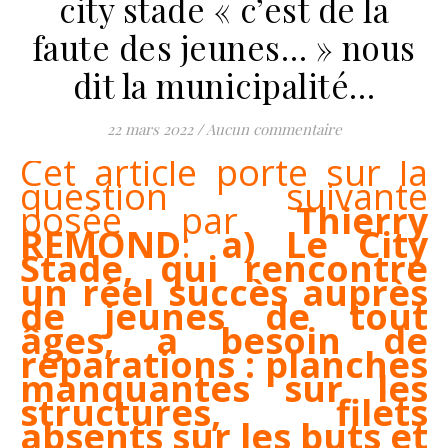
city stade « c’est de la
faute des jeunes… » nous
dit la municipalité…
22 mars 2022
/
Aucun commentaire
Cet article porte sur la
question suivante
posée par
Thierry
REMOND
:
a) Le City
Stade, qui rencontre
un réel succès auprès
de jeunes de tout
âges, a besoin de
réparations : planches
manquantes sur les
structures, filets
absents sur les buts et