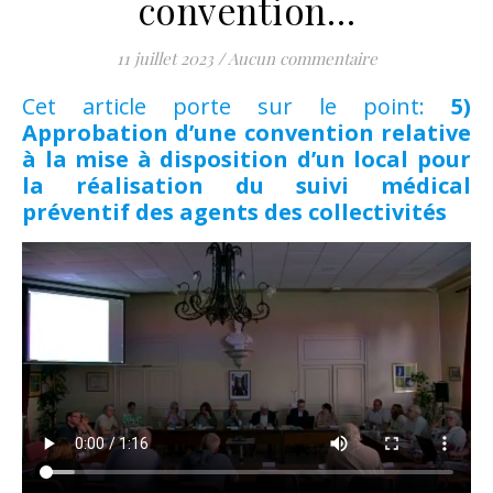
convention…
11 juillet 2023
/
Aucun commentaire
Cet article porte sur le point:
5)
Approbation d’une convention relative
à la mise à disposition d’un local pour
la réalisation du suivi médical
préventif des agents des collectivités