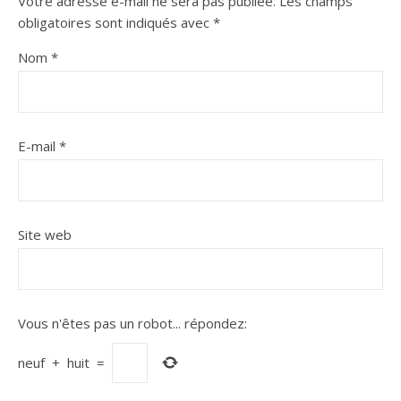
Votre adresse e-mail ne sera pas publiée.
Les champs
obligatoires sont indiqués avec
*
Nom
*
E-mail
*
Site web
Vous n'êtes pas un robot...
répondez:
neuf
+
huit
=