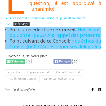
question, il est approuvé à
l’unanimité.
Le Procès verbal du conseil municipal du jeudi 30 novembre
2023
Télécharger
Point précédent de ce Conseil:
Nos échos
du Conseil (6/02/24): l’appel des présents
Point suivant de ce Conseil:
Nos échos du
Conseil (6/02/24): les dépenses déléguées
Suivez-nous, s'il vous plaît...
5
20
approbation du procès verbal
Conseil municipal
nos échos du Conseil
Sainte-Geneviève (Oise)
Par
Le Génovéfain