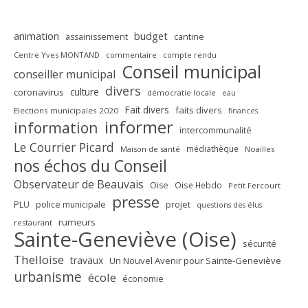
animation
budget
assainissement
cantine
Centre Yves MONTAND
commentaire
compte rendu
Conseil municipal
conseiller municipal
divers
culture
coronavirus
démocratie locale
eau
Fait divers
faits divers
Elections municipales 2020
finances
informer
information
intercommunalité
Le Courrier Picard
médiathèque
Maison de santé
Noailles
nos échos du Conseil
Observateur de Beauvais
Oise
Oise Hebdo
Petit Fercourt
presse
PLU
police municipale
projet
questions des élus
rumeurs
restaurant
Sainte-Geneviève (Oise)
sécurité
Thelloise
travaux
Un Nouvel Avenir pour Sainte-Geneviève
urbanisme
école
économie