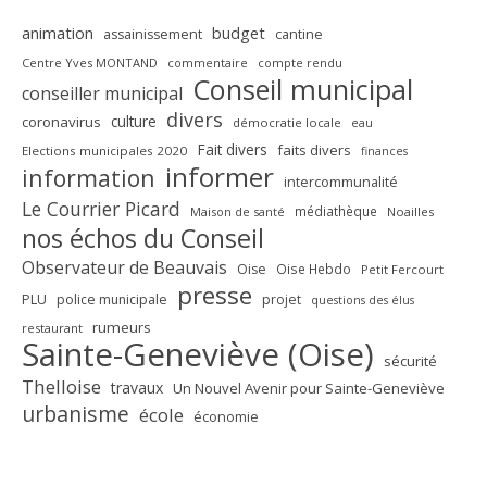
animation
budget
assainissement
cantine
Centre Yves MONTAND
commentaire
compte rendu
Conseil municipal
conseiller municipal
divers
culture
coronavirus
démocratie locale
eau
Fait divers
faits divers
Elections municipales 2020
finances
informer
information
intercommunalité
Le Courrier Picard
médiathèque
Maison de santé
Noailles
nos échos du Conseil
Observateur de Beauvais
Oise
Oise Hebdo
Petit Fercourt
presse
PLU
police municipale
projet
questions des élus
rumeurs
restaurant
Sainte-Geneviève (Oise)
sécurité
Thelloise
travaux
Un Nouvel Avenir pour Sainte-Geneviève
urbanisme
école
économie