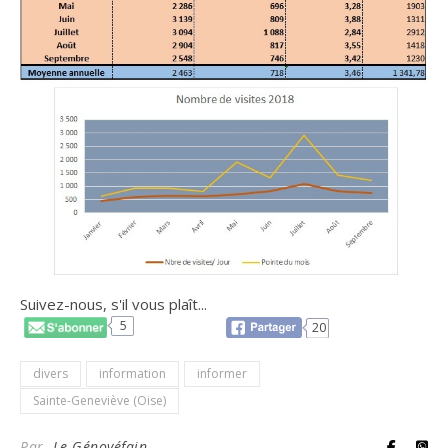
Suivez-nous, s'il vous plaît...
5
20
divers
information
informer
Sainte-Geneviève (Oise)
Par
Le Génovéfain