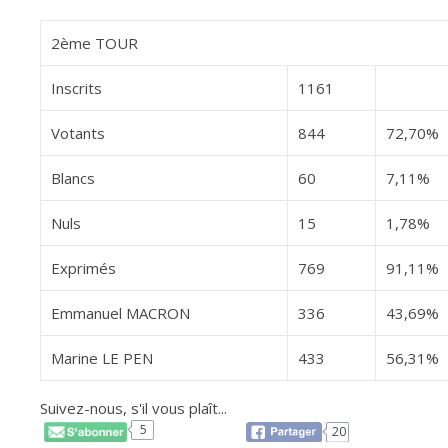
2ème TOUR
Inscrits
1161
Votants
844
72,70%
Blancs
60
7,11%
Nuls
15
1,78%
Exprimés
769
91,11%
Emmanuel MACRON
336
43,69%
Marine LE PEN
433
56,31%
Suivez-nous, s'il vous plaît...
5
20