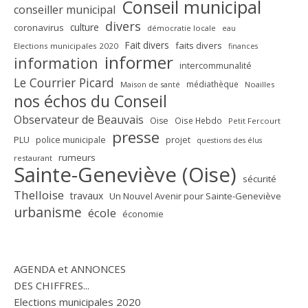
Conseil municipal
conseiller municipal
divers
culture
coronavirus
démocratie locale
eau
Fait divers
faits divers
Elections municipales 2020
finances
informer
information
intercommunalité
Le Courrier Picard
médiathèque
Maison de santé
Noailles
nos échos du Conseil
Observateur de Beauvais
Oise
Oise Hebdo
Petit Fercourt
presse
PLU
police municipale
projet
questions des élus
rumeurs
restaurant
Sainte-Geneviève (Oise)
sécurité
Thelloise
travaux
Un Nouvel Avenir pour Sainte-Geneviève
urbanisme
école
économie
AGENDA et ANNONCES
DES CHIFFRES...
Elections municipales 2020