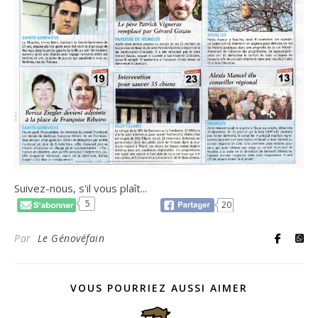
Suivez-nous, s'il vous plaît...
5
20
Par
Le Génovéfain
VOUS POURRIEZ AUSSI AIMER