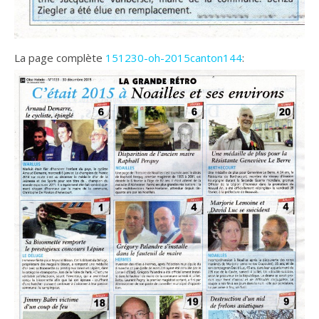
La page complète
151230-oh-2015canton144
: