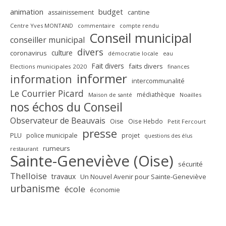
animation
budget
assainissement
cantine
Centre Yves MONTAND
commentaire
compte rendu
Conseil municipal
conseiller municipal
divers
culture
coronavirus
démocratie locale
eau
Fait divers
faits divers
Elections municipales 2020
finances
informer
information
intercommunalité
Le Courrier Picard
médiathèque
Maison de santé
Noailles
nos échos du Conseil
Observateur de Beauvais
Oise
Oise Hebdo
Petit Fercourt
presse
PLU
police municipale
projet
questions des élus
rumeurs
restaurant
Sainte-Geneviève (Oise)
sécurité
Thelloise
travaux
Un Nouvel Avenir pour Sainte-Geneviève
urbanisme
école
économie