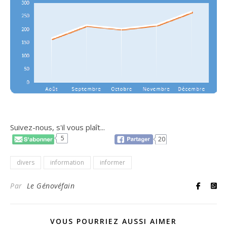
Suivez-nous, s'il vous plaît...
5
20
divers
information
informer
Par
Le Génovéfain
VOUS POURRIEZ AUSSI AIMER