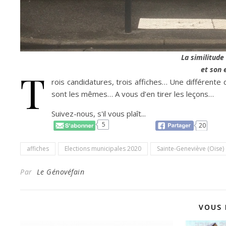
La similitude
et son 
T
rois candidatures, trois affiches… Une différente
sont les mêmes… A vous d’en tirer les leçons…
Suivez-nous, s'il vous plaît...
5
20
affiches
Elections municipales 2020
Sainte-Geneviève (Oise)
Par
Le Génovéfain
VOUS 