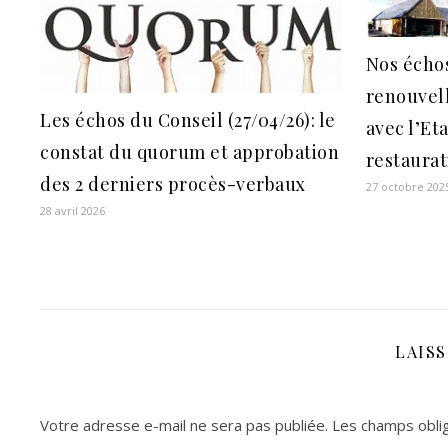
Nos échos
renouvel
Les échos du Conseil (27/04/26): le
avec l’Et
constat du quorum et approbation
restaurat
des 2 derniers procès-verbaux
27 octobre 202
28 avril 2026
LAIS
Votre adresse e-mail ne sera pas publiée.
Les champs oblig