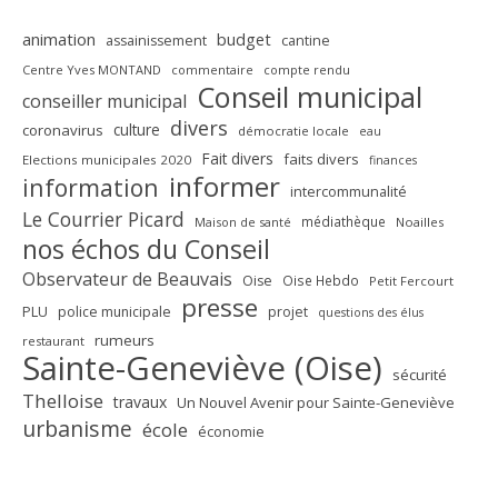
animation
budget
assainissement
cantine
Centre Yves MONTAND
commentaire
compte rendu
Conseil municipal
conseiller municipal
divers
culture
coronavirus
démocratie locale
eau
Fait divers
faits divers
Elections municipales 2020
finances
informer
information
intercommunalité
Le Courrier Picard
médiathèque
Maison de santé
Noailles
nos échos du Conseil
Observateur de Beauvais
Oise
Oise Hebdo
Petit Fercourt
presse
PLU
police municipale
projet
questions des élus
rumeurs
restaurant
Sainte-Geneviève (Oise)
sécurité
Thelloise
travaux
Un Nouvel Avenir pour Sainte-Geneviève
urbanisme
école
économie