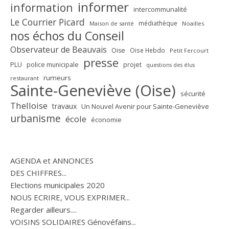
informer
information
intercommunalité
Le Courrier Picard
médiathèque
Maison de santé
Noailles
nos échos du Conseil
Observateur de Beauvais
Oise
Oise Hebdo
Petit Fercourt
presse
PLU
police municipale
projet
questions des élus
rumeurs
restaurant
Sainte-Geneviève (Oise)
sécurité
Thelloise
travaux
Un Nouvel Avenir pour Sainte-Geneviève
urbanisme
école
économie
AGENDA et ANNONCES
DES CHIFFRES...
Elections municipales 2020
NOUS ECRIRE, VOUS EXPRIMER...
Regarder ailleurs....
VOISINS SOLIDAIRES Génovéfains...