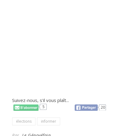
Suivez-nous, s'il vous plaît...
5
20
élections
informer
Par
Le Génovéfain