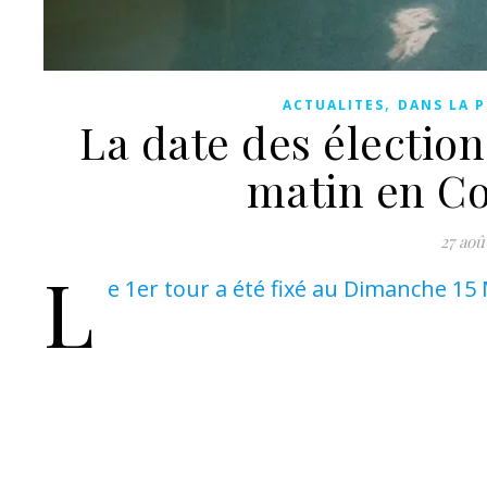
,
ACTUALITES
DANS LA P
La date des élection
matin en Co
27 aoû
L
e 1er tour a été fixé au Dimanche 15