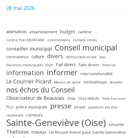
28 mai 2026
animation
budget
assainissement
cantine
Centre Yves MONTAND
commentaire
compte rendu
Conseil municipal
conseiller municipal
divers
culture
coronavirus
démocratie locale
eau
Fait divers
faits divers
Elections municipales 2020
finances
informer
information
intercommunalité
Le Courrier Picard
médiathèque
Maison de santé
Noailles
nos échos du Conseil
Observateur de Beauvais
Oise
Oise Hebdo
Petit Fercourt
presse
PLU
police municipale
projet
questions des élus
rumeurs
restaurant
Sainte-Geneviève (Oise)
sécurité
Thelloise
travaux
Un Nouvel Avenir pour Sainte-Geneviève