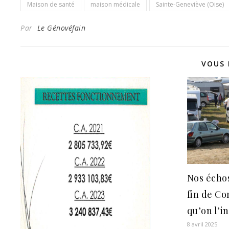
Maison de santé
maison médicale
Sainte-Geneviève (Oise)
Par
Le Génovéfain
VOUS 
Nos échos
fin de C
qu’on l’i
8 avril 2025