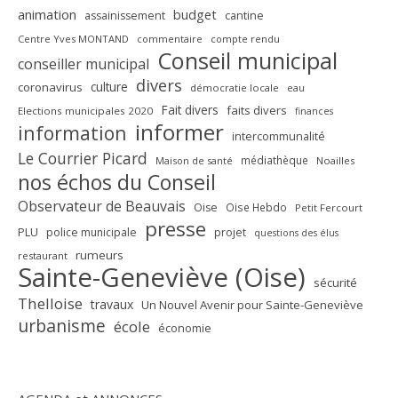
animation
budget
assainissement
cantine
Centre Yves MONTAND
commentaire
compte rendu
Conseil municipal
conseiller municipal
divers
culture
coronavirus
démocratie locale
eau
Fait divers
faits divers
Elections municipales 2020
finances
informer
information
intercommunalité
Le Courrier Picard
médiathèque
Maison de santé
Noailles
nos échos du Conseil
Observateur de Beauvais
Oise
Oise Hebdo
Petit Fercourt
presse
PLU
police municipale
projet
questions des élus
rumeurs
restaurant
Sainte-Geneviève (Oise)
sécurité
Thelloise
travaux
Un Nouvel Avenir pour Sainte-Geneviève
urbanisme
école
économie