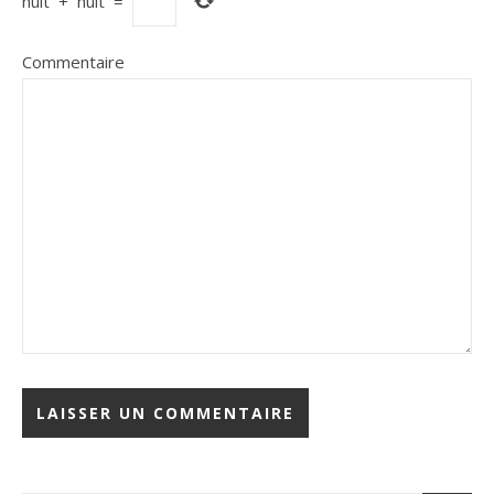
huit
+
huit
=
Commentaire