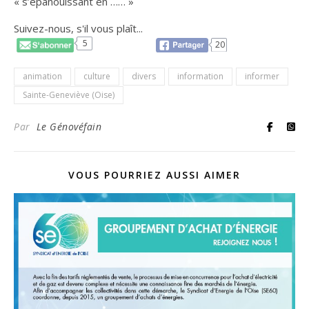
« s’épanouissant en …… »
Suivez-nous, s'il vous plaît...
5
20
animation
culture
divers
information
informer
Sainte-Geneviève (Oise)
Par
Le Génovéfain
VOUS POURRIEZ AUSSI AIMER