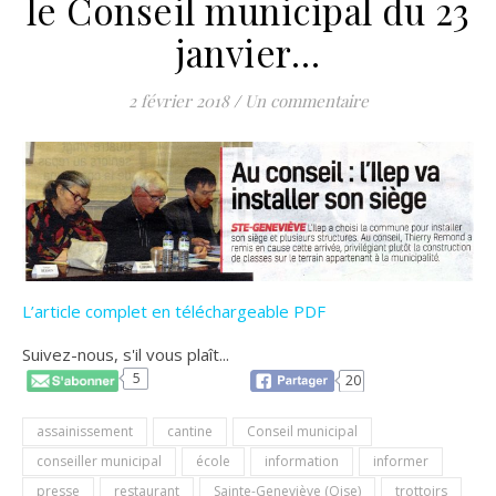
le Conseil municipal du 23
janvier…
2 février 2018
/
Un commentaire
L’article complet en téléchargeable PDF
Suivez-nous, s'il vous plaît...
5
20
assainissement
cantine
Conseil municipal
conseiller municipal
école
information
informer
presse
restaurant
Sainte-Geneviève (Oise)
trottoirs