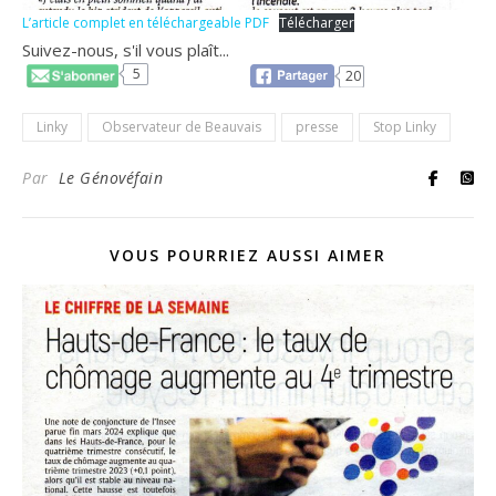
L’article complet en téléchargeable PDF
Télécharger
Suivez-nous, s'il vous plaît...
5
20
Linky
Observateur de Beauvais
presse
Stop Linky
Par
Le Génovéfain
VOUS POURRIEZ AUSSI AIMER