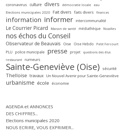
divers
culture
coronavirus
démocratie locale
eau
Fait divers
faits divers
Elections municipales 2020
finances
informer
information
intercommunalité
Le Courrier Picard
médiathèque
Maison de santé
Noailles
nos échos du Conseil
Observateur de Beauvais
Oise
Oise Hebdo
Petit Fercourt
presse
PLU
police municipale
projet
questions des élus
rumeurs
restaurant
Sainte-Geneviève (Oise)
sécurité
Thelloise
travaux
Un Nouvel Avenir pour Sainte-Geneviève
urbanisme
école
économie
AGENDA et ANNONCES
DES CHIFFRES...
Elections municipales 2020
NOUS ECRIRE, VOUS EXPRIMER...