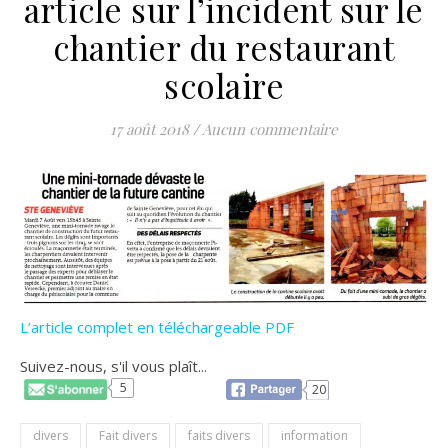
article sur l’incident sur le
chantier du restaurant
scolaire
17 août 2018
/
Aucun commentaire
L’article complet en téléchargeable PDF
Suivez-nous, s'il vous plaît...
5
20
divers
Fait divers
faits divers
information