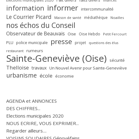
faits divers
Elections municipales 2020
finances
informer
information
intercommunalité
Le Courrier Picard
médiathèque
Maison de santé
Noailles
nos échos du Conseil
Observateur de Beauvais
Oise
Oise Hebdo
Petit Fercourt
presse
PLU
police municipale
projet
questions des élus
rumeurs
restaurant
Sainte-Geneviève (Oise)
sécurité
Thelloise
travaux
Un Nouvel Avenir pour Sainte-Geneviève
urbanisme
école
économie
AGENDA et ANNONCES
DES CHIFFRES...
Elections municipales 2020
NOUS ECRIRE, VOUS EXPRIMER...
Regarder ailleurs....
VOISINS SOLIDAIRES Génovéfains...