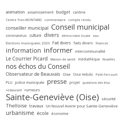
animation
budget
assainissement
cantine
Centre Yves MONTAND
commentaire
compte rendu
Conseil municipal
conseiller municipal
divers
culture
coronavirus
démocratie locale
eau
Fait divers
faits divers
Elections municipales 2020
finances
informer
information
intercommunalité
Le Courrier Picard
médiathèque
Maison de santé
Noailles
nos échos du Conseil
Observateur de Beauvais
Oise
Oise Hebdo
Petit Fercourt
presse
PLU
police municipale
projet
questions des élus
rumeurs
restaurant
Sainte-Geneviève (Oise)
sécurité
Thelloise
travaux
Un Nouvel Avenir pour Sainte-Geneviève
urbanisme
école
économie