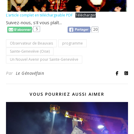
L’article complet en téléchargeable PDF
Télécharger
Suivez-nous, s'il vous plaît...
5
20
Observateur de Beauvais
programme
Sainte-Geneviève (Oise)
Un Nouvel Avenir pour Sainte-Geneviève
Par
Le Génovéfain
VOUS POURRIEZ AUSSI AIMER