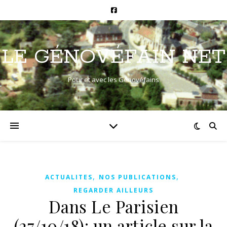
LE GÉNOVÉFAIN NET
Pour et avec les Génovéfains
,
,
ACTUALITES
NOS PUBLICATIONS
REGARDER AILLEURS
Dans Le Parisien
(27/10/18): un article sur la