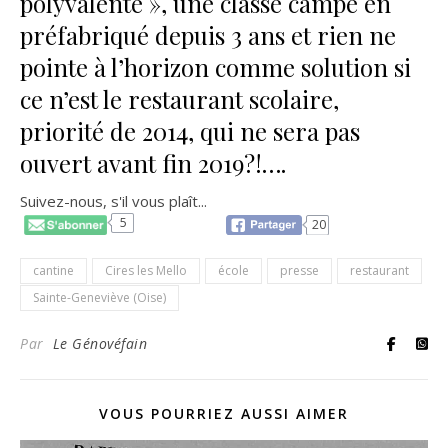
polyvalente », une classe campe en
préfabriqué depuis 3 ans et rien ne
pointe à l’horizon comme solution si
ce n’est le restaurant scolaire,
priorité de 2014, qui ne sera pas
ouvert avant fin 2019?!….
Suivez-nous, s'il vous plaît...
5
20
cantine
Cires les Mello
école
presse
restaurant
Sainte-Geneviève (Oise)
Par
Le Génovéfain
VOUS POURRIEZ AUSSI AIMER