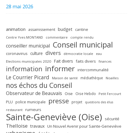
28 mai 2026
animation
budget
assainissement
cantine
Centre Yves MONTAND
commentaire
compte rendu
Conseil municipal
conseiller municipal
divers
culture
coronavirus
démocratie locale
eau
Fait divers
faits divers
Elections municipales 2020
finances
informer
information
intercommunalité
Le Courrier Picard
médiathèque
Maison de santé
Noailles
nos échos du Conseil
Observateur de Beauvais
Oise
Oise Hebdo
Petit Fercourt
presse
PLU
police municipale
projet
questions des élus
rumeurs
restaurant
Sainte-Geneviève (Oise)
sécurité
Thelloise
travaux
Un Nouvel Avenir pour Sainte-Geneviève