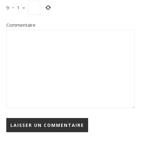
9
−
1
=
Commentaire