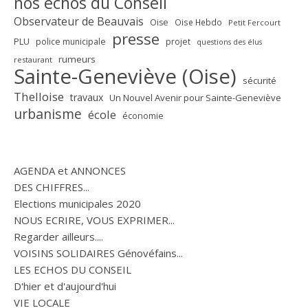
nos échos du Conseil
Observateur de Beauvais
Oise
Oise Hebdo
Petit Fercourt
presse
PLU
police municipale
projet
questions des élus
rumeurs
restaurant
Sainte-Geneviève (Oise)
sécurité
Thelloise
travaux
Un Nouvel Avenir pour Sainte-Geneviève
urbanisme
école
économie
AGENDA et ANNONCES
DES CHIFFRES...
Elections municipales 2020
NOUS ECRIRE, VOUS EXPRIMER...
Regarder ailleurs....
VOISINS SOLIDAIRES Génovéfains...
LES ECHOS DU CONSEIL
D'hier et d'aujourd'hui
VIE LOCALE