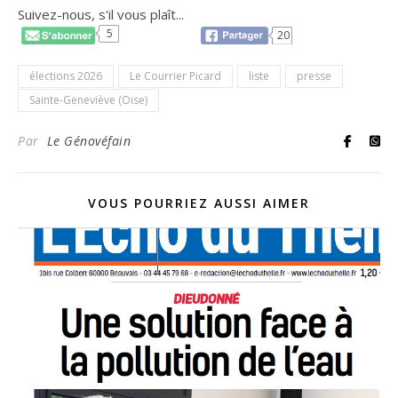
Suivez-nous, s'il vous plaît...
5
20
élections 2026
Le Courrier Picard
liste
presse
Sainte-Geneviève (Oise)
Par
Le Génovéfain
VOUS POURRIEZ AUSSI AIMER