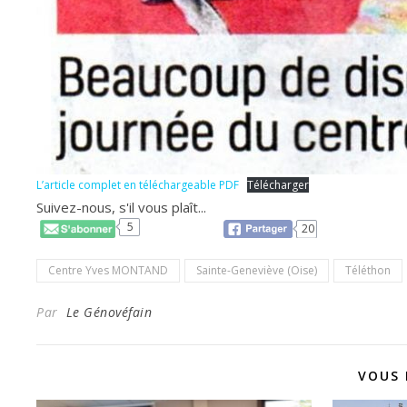
L’article complet en téléchargeable PDF
Télécharger
Suivez-nous, s'il vous plaît...
5
20
Centre Yves MONTAND
Sainte-Geneviève (Oise)
Téléthon
Par
Le Génovéfain
VOUS 