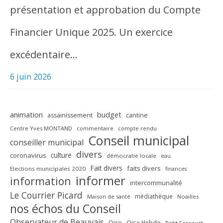
présentation et approbation du Compte
Financier Unique 2025. Un exercice
excédentaire…
6 juin 2026
animation
budget
assainissement
cantine
Centre Yves MONTAND
commentaire
compte rendu
Conseil municipal
conseiller municipal
divers
culture
coronavirus
démocratie locale
eau
Fait divers
faits divers
Elections municipales 2020
finances
informer
information
intercommunalité
Le Courrier Picard
médiathèque
Maison de santé
Noailles
nos échos du Conseil
Observateur de Beauvais
Oise
Oise Hebdo
Petit Fercourt