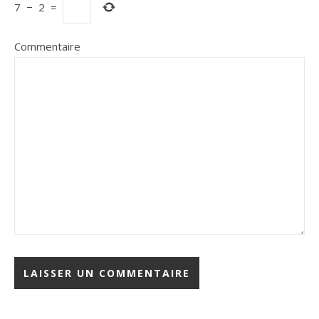
7
−
2
=
Commentaire