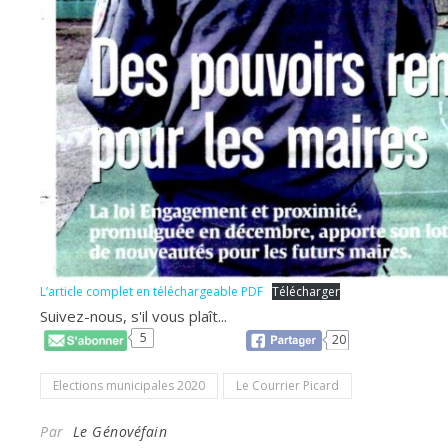
L’article complet en téléchargeable PDF
Télécharger
Suivez-nous, s'il vous plaît...
5
20
Elections municipales 2020
Le Courrier Picard
Par
Le Génovéfain